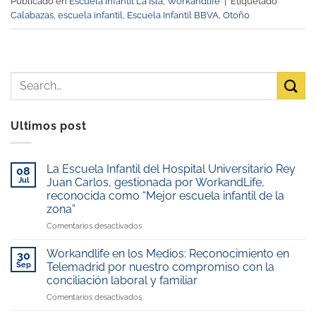
Publicado en
Escuela Infantil La Isla
,
Workandlife
|
Etiquetado
Calabazas
,
escuela infantil
,
Escuela Infantil BBVA
,
Otoño
Ultimos post
La Escuela Infantil del Hospital Universitario Rey
08
Jul
Juan Carlos, gestionada por WorkandLife,
reconocida como “Mejor escuela infantil de la
zona”
en
Comentarios desactivados
La
Escuela
Workandlife en los Medios: Reconocimiento en
30
Infantil
Sep
Telemadrid por nuestro compromiso con la
del
conciliación laboral y familiar
Hospital
en
Comentarios desactivados
Universitario
Workandlife
Rey