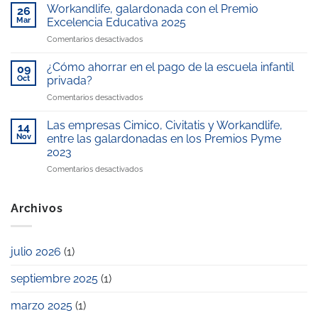
en
Juan
Workandlife, galardonada con el Premio
26
los
Carlos,
Mar
Excelencia Educativa 2025
Medios:
gestionada
en
Comentarios desactivados
Reconocimiento
por
Workandlife,
en
WorkandLife,
galardonada
Telemadrid
¿Cómo ahorrar en el pago de la escuela infantil
reconocida
09
con
por
como
Oct
privada?
el
nuestro
“Mejor
en
Comentarios desactivados
Premio
compromiso
escuela
¿Cómo
Excelencia
con
infantil
ahorrar
Educativa
Las empresas Cimico, Civitatis y Workandlife,
la
14
de
en
2025
Nov
entre las galardonadas en los Premios Pyme
conciliación
la
el
laboral
zona”
2023
pago
y
en
Comentarios desactivados
de
familiar
Las
la
empresas
escuela
Cimico,
infantil
Archivos
Civitatis
privada?
y
Workandlife,
julio 2026
(1)
entre
las
septiembre 2025
(1)
galardonadas
en
los
marzo 2025
(1)
Premios