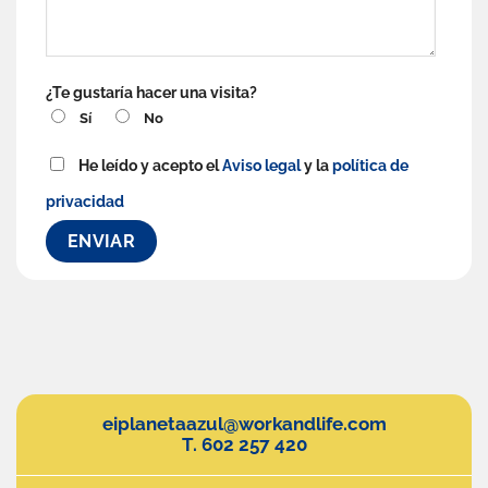
¿Te gustaría hacer una visita?
Sí
No
He leído y acepto el
Aviso legal
y la
política de
privacidad
eiplanetaazul@workandlife.com
T. 602 257 420