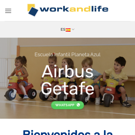
Saltar
al
contenido
ES
Escuela Infantil Planeta Azul
Airbus
Getafe
WHATSAPP