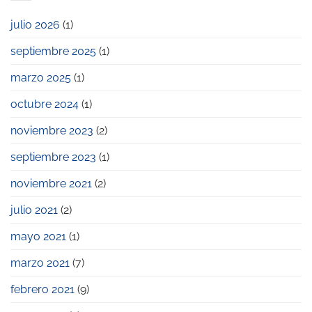
y
Workandlife,
julio 2026
(1)
entre
las
septiembre 2025
(1)
galardonadas
en
los
marzo 2025
(1)
Premios
Pyme
octubre 2024
(1)
2023
noviembre 2023
(2)
septiembre 2023
(1)
noviembre 2021
(2)
julio 2021
(2)
mayo 2021
(1)
marzo 2021
(7)
febrero 2021
(9)