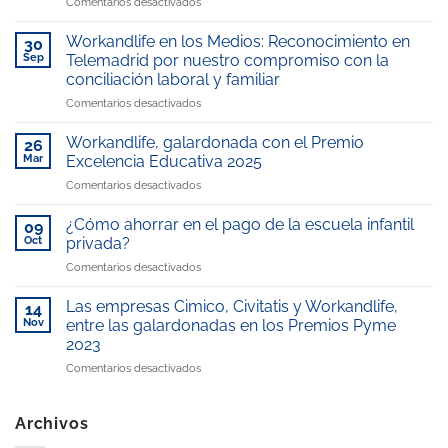
en
Comentarios desactivados
La
Escuela
Workandlife en los Medios: Reconocimiento en
30
Infantil
Sep
Telemadrid por nuestro compromiso con la
del
conciliación laboral y familiar
Hospital
en
Comentarios desactivados
Universitario
Workandlife
Rey
en
Juan
Workandlife, galardonada con el Premio
26
los
Carlos,
Mar
Excelencia Educativa 2025
Medios:
gestionada
en
Comentarios desactivados
Reconocimiento
por
Workandlife,
en
WorkandLife,
galardonada
Telemadrid
¿Cómo ahorrar en el pago de la escuela infantil
reconocida
09
con
por
como
Oct
privada?
el
nuestro
“Mejor
en
Comentarios desactivados
Premio
compromiso
escuela
¿Cómo
Excelencia
con
infantil
ahorrar
Educativa
Las empresas Cimico, Civitatis y Workandlife,
la
14
de
en
2025
Nov
entre las galardonadas en los Premios Pyme
conciliación
la
el
laboral
zona”
2023
pago
y
en
Comentarios desactivados
de
familiar
Las
la
empresas
escuela
Cimico,
infantil
Archivos
Civitatis
privada?