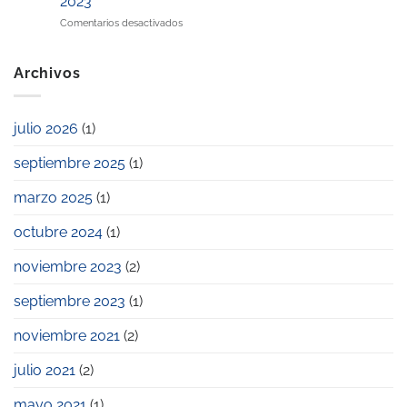
2023
pago
y
en
Comentarios desactivados
de
familiar
Las
la
empresas
escuela
Cimico,
infantil
Archivos
Civitatis
privada?
y
Workandlife,
julio 2026
(1)
entre
las
septiembre 2025
(1)
galardonadas
en
los
marzo 2025
(1)
Premios
Pyme
octubre 2024
(1)
2023
noviembre 2023
(2)
septiembre 2023
(1)
noviembre 2021
(2)
julio 2021
(2)
mayo 2021
(1)