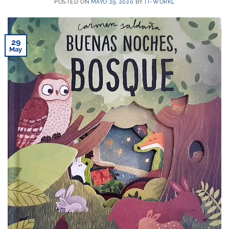
POSTED ON
MAYO 29, 2020
BY
IT-WORKL
29
May