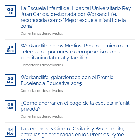
La Escuela Infantil del Hospital Universitario Rey
08
Jul
Juan Carlos, gestionada por WorkandLife,
reconocida como “Mejor escuela infantil de la
zona”
en
Comentarios desactivados
La
Escuela
Workandlife en los Medios: Reconocimiento en
30
Infantil
Sep
Telemadrid por nuestro compromiso con la
del
conciliación laboral y familiar
Hospital
en
Comentarios desactivados
Universitario
Workandlife
Rey
en
Juan
Workandlife, galardonada con el Premio
26
los
Carlos,
Mar
Excelencia Educativa 2025
Medios:
gestionada
en
Comentarios desactivados
Reconocimiento
por
Workandlife,
en
WorkandLife,
galardonada
Telemadrid
¿Cómo ahorrar en el pago de la escuela infantil
reconocida
09
con
por
como
Oct
privada?
el
nuestro
“Mejor
en
Comentarios desactivados
Premio
compromiso
escuela
¿Cómo
Excelencia
con
infantil
ahorrar
Educativa
Las empresas Cimico, Civitatis y Workandlife,
la
14
de
en
2025
Nov
entre las galardonadas en los Premios Pyme
conciliación
la
el
laboral
zona”