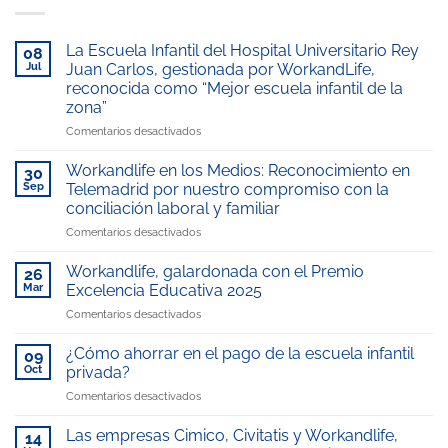
La Escuela Infantil del Hospital Universitario Rey
08
Jul
Juan Carlos, gestionada por WorkandLife,
reconocida como “Mejor escuela infantil de la
zona”
en
Comentarios desactivados
La
Escuela
Workandlife en los Medios: Reconocimiento en
30
Infantil
Sep
Telemadrid por nuestro compromiso con la
del
conciliación laboral y familiar
Hospital
en
Comentarios desactivados
Universitario
Workandlife
Rey
en
Juan
Workandlife, galardonada con el Premio
26
los
Carlos,
Mar
Excelencia Educativa 2025
Medios:
gestionada
en
Comentarios desactivados
Reconocimiento
por
Workandlife,
en
WorkandLife,
galardonada
Telemadrid
¿Cómo ahorrar en el pago de la escuela infantil
reconocida
09
con
por
como
Oct
privada?
el
nuestro
“Mejor
en
Comentarios desactivados
Premio
compromiso
escuela
¿Cómo
Excelencia
con
infantil
ahorrar
Educativa
Las empresas Cimico, Civitatis y Workandlife,
la
14
de
en