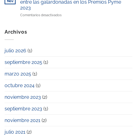
2025
Nov
entre las galardonadas en los Premios Pyme
conciliación
la
el
laboral
zona”
2023
pago
y
en
Comentarios desactivados
de
familiar
Las
la
empresas
escuela
Cimico,
infantil
Archivos
Civitatis
privada?
y
Workandlife,
julio 2026
(1)
entre
las
septiembre 2025
(1)
galardonadas
en
los
marzo 2025
(1)
Premios
Pyme
octubre 2024
(1)
2023
noviembre 2023
(2)
septiembre 2023
(1)
noviembre 2021
(2)
julio 2021
(2)