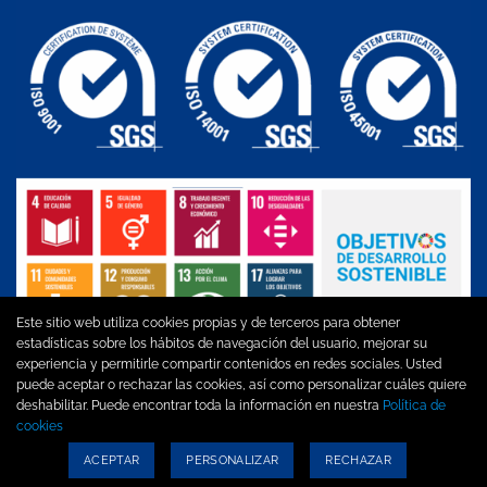
Este sitio web utiliza cookies propias y de terceros para obtener
estadísticas sobre los hábitos de navegación del usuario, mejorar su
experiencia y permitirle compartir contenidos en redes sociales. Usted
puede aceptar o rechazar las cookies, así como personalizar cuáles quiere
Aviso legal
|
Política de privacidad
|
Política de cookies
|
Política
deshabilitar. Puede encontrar toda la información en nuestra
Política de
de Calidad, MA y SST
cookies
ACEPTAR
PERSONALIZAR
RECHAZAR
Copyright 2026 ©
Diseño La Incubadora Creativa