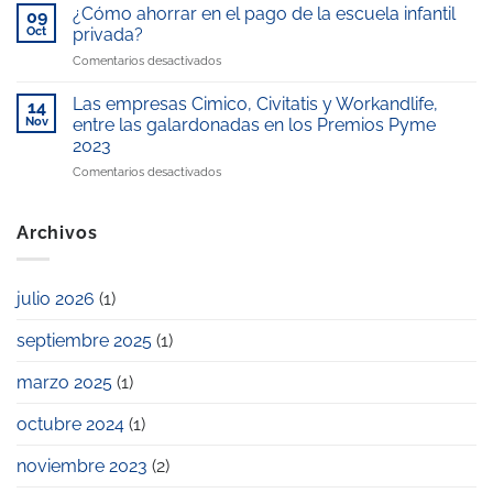
galardonada
Telemadrid
¿Cómo ahorrar en el pago de la escuela infantil
reconocida
09
con
por
como
Oct
privada?
el
nuestro
“Mejor
en
Comentarios desactivados
Premio
compromiso
escuela
¿Cómo
Excelencia
con
infantil
ahorrar
Educativa
Las empresas Cimico, Civitatis y Workandlife,
la
14
de
en
2025
Nov
entre las galardonadas en los Premios Pyme
conciliación
la
el
laboral
zona”
2023
pago
y
en
Comentarios desactivados
de
familiar
Las
la
empresas
escuela
Cimico,
infantil
Archivos
Civitatis
privada?
y
Workandlife,
julio 2026
(1)
entre
las
septiembre 2025
(1)
galardonadas
en
los
marzo 2025
(1)
Premios
Pyme
octubre 2024
(1)
2023
noviembre 2023
(2)