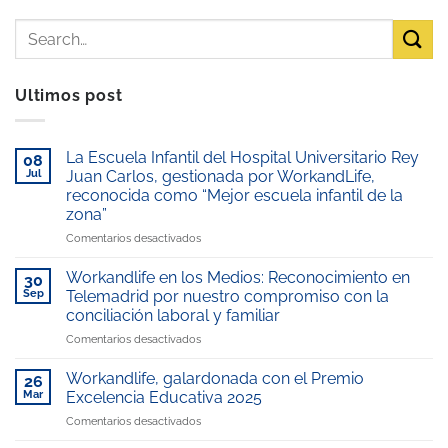
Ultimos post
La Escuela Infantil del Hospital Universitario Rey
08
Jul
Juan Carlos, gestionada por WorkandLife,
reconocida como “Mejor escuela infantil de la
zona”
en
Comentarios desactivados
La
Escuela
Workandlife en los Medios: Reconocimiento en
30
Infantil
Sep
Telemadrid por nuestro compromiso con la
del
conciliación laboral y familiar
Hospital
en
Comentarios desactivados
Universitario
Workandlife
Rey
en
Juan
Workandlife, galardonada con el Premio
26
los
Carlos,
Mar
Excelencia Educativa 2025
Medios:
gestionada
en
Comentarios desactivados
Reconocimiento
por
Workandlife,
en
WorkandLife,