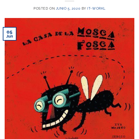
POSTED ON
JUNIO 5, 2020
BY
IT-WORKL
05
Jun