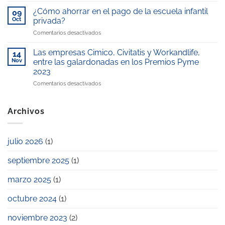
en
WorkandLife,
galardonada
Telemadrid
¿Cómo ahorrar en el pago de la escuela infantil
reconocida
09
con
por
como
Oct
privada?
el
nuestro
“Mejor
en
Comentarios desactivados
Premio
compromiso
escuela
¿Cómo
Excelencia
con
infantil
ahorrar
Educativa
Las empresas Cimico, Civitatis y Workandlife,
la
14
de
en
2025
Nov
entre las galardonadas en los Premios Pyme
conciliación
la
el
laboral
zona”
2023
pago
y
en
Comentarios desactivados
de
familiar
Las
la
empresas
escuela
Cimico,
infantil
Archivos
Civitatis
privada?
y
Workandlife,
julio 2026
(1)
entre
las
septiembre 2025
(1)
galardonadas
en
los
marzo 2025
(1)
Premios
Pyme
octubre 2024
(1)
2023
noviembre 2023
(2)