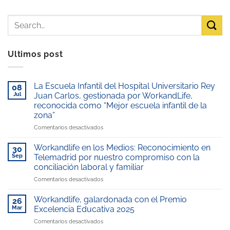
Ultimos post
La Escuela Infantil del Hospital Universitario Rey
08
Jul
Juan Carlos, gestionada por WorkandLife,
reconocida como “Mejor escuela infantil de la
zona”
en
Comentarios desactivados
La
Escuela
Workandlife en los Medios: Reconocimiento en
30
Infantil
Sep
Telemadrid por nuestro compromiso con la
del
conciliación laboral y familiar
Hospital
en
Comentarios desactivados
Universitario
Workandlife
Rey
en
Juan
Workandlife, galardonada con el Premio
26
los
Carlos,
Mar
Excelencia Educativa 2025
Medios:
gestionada
en
Comentarios desactivados
Reconocimiento
por
Workandlife,