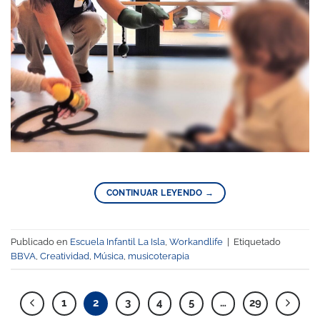
CONTINUAR LEYENDO
→
Publicado en
Escuela Infantil La Isla
,
Workandlife
|
Etiquetado
BBVA
,
Creatividad
,
Música
,
musicoterapia
1
2
3
4
5
…
29