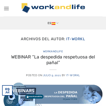
Saltar
al
contenido
ES
ARCHIVOS DEL AUTOR:
IT-WORKL
WORKANDLIFE
WEBINAR “La despedida respetuosa del
pañal”
POSTED ON
JULIO 9, 2021
BY
IT-WORKL
09
Jul