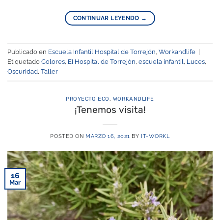
CONTINUAR LEYENDO
→
Publicado en
Escuela Infantil Hospital de Torrejón
,
Workandlife
|
Etiquetado
Colores
,
EI Hospital de Torrejón
,
escuela infantil
,
Luces
,
Oscuridad
,
Taller
PROYECTO ECO
,
WORKANDLIFE
¡Tenemos visita!
POSTED ON
MARZO 16, 2021
BY
IT-WORKL
16
Mar