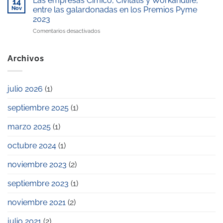
Las empresas Cimico, Civitatis y Workandlife,
la
14
de
en
2025
Nov
entre las galardonadas en los Premios Pyme
conciliación
la
el
laboral
zona”
2023
pago
y
en
Comentarios desactivados
de
familiar
Las
la
empresas
escuela
Cimico,
infantil
Archivos
Civitatis
privada?
y
Workandlife,
julio 2026
(1)
entre
las
septiembre 2025
(1)
galardonadas
en
los
marzo 2025
(1)
Premios
Pyme
octubre 2024
(1)
2023
noviembre 2023
(2)
septiembre 2023
(1)
noviembre 2021
(2)
julio 2021
(2)