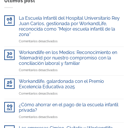
Ultimos post
La Escuela Infantil del Hospital Universitario Rey
08
Jul
Juan Carlos, gestionada por WorkandLife,
reconocida como “Mejor escuela infantil de la
zona”
en
Comentarios desactivados
La
Escuela
Workandlife en los Medios: Reconocimiento en
30
Infantil
Sep
Telemadrid por nuestro compromiso con la
del
conciliación laboral y familiar
Hospital
en
Comentarios desactivados
Universitario
Workandlife
Rey
en
Juan
Workandlife, galardonada con el Premio
26
los
Carlos,
Mar
Excelencia Educativa 2025
Medios:
gestionada
en
Comentarios desactivados
Reconocimiento
por
Workandlife,
en
WorkandLife,
galardonada
Telemadrid
¿Cómo ahorrar en el pago de la escuela infantil
reconocida
09
con
por
como
Oct
privada?
el
nuestro
“Mejor
en
Comentarios desactivados
Premio
compromiso
escuela
¿Cómo
Excelencia
con
infantil
ahorrar
Educativa