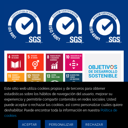
Este sitio web utiliza cookies propias y de terceros para obtener
estadísticas sobre los hábitos de navegación del usuario, mejorar su
experiencia y permitirle compartir contenidos en redes sociales. Usted
puede aceptar o rechazar las cookies, así como personalizar cuáles quiere
Aviso legal
|
Política de privacidad
|
Política de cookies
|
Política
deshabilitar. Puede encontrar toda la información en nuestra
Política de
de Calidad, MA y SST
cookies
ACEPTAR
PERSONALIZAR
RECHAZAR