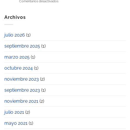
en
Comentarios desactivados
de
familiar
Las
la
empresas
escuela
Cimico,
infantil
Archivos
Civitatis
privada?
y
Workandlife,
julio 2026
(1)
entre
las
septiembre 2025
(1)
galardonadas
en
los
marzo 2025
(1)
Premios
Pyme
octubre 2024
(1)
2023
noviembre 2023
(2)
septiembre 2023
(1)
noviembre 2021
(2)
julio 2021
(2)
mayo 2021
(1)