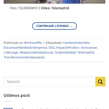
CONTINUAR LEYENDO
→
Publicado en
Workandlife
|
Etiquetado
CambioSostenible
,
EscuelasInfantilesEnEmpresa
,
ESG
,
ImpactoPositivo
,
Innovacion
,
Liderazgo
,
ResponsabilidadSocial
,
Sostenibilidad
,
Telemadrid
,
TransformacionEmpresarial
Ultimos post