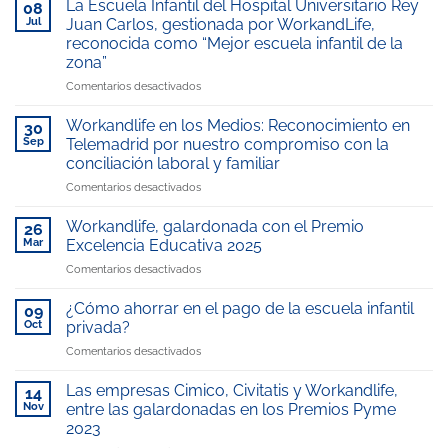
La Escuela Infantil del Hospital Universitario Rey
08
Jul
Juan Carlos, gestionada por WorkandLife,
reconocida como “Mejor escuela infantil de la
zona”
en
Comentarios desactivados
La
Escuela
Workandlife en los Medios: Reconocimiento en
30
Infantil
Sep
Telemadrid por nuestro compromiso con la
del
conciliación laboral y familiar
Hospital
en
Comentarios desactivados
Universitario
Workandlife
Rey
en
Juan
Workandlife, galardonada con el Premio
26
los
Carlos,
Mar
Excelencia Educativa 2025
Medios:
gestionada
en
Comentarios desactivados
Reconocimiento
por
Workandlife,
en
WorkandLife,
galardonada
Telemadrid
¿Cómo ahorrar en el pago de la escuela infantil
reconocida
09
con
por
como
Oct
privada?
el
nuestro
“Mejor
en
Comentarios desactivados
Premio
compromiso
escuela
¿Cómo
Excelencia
con
infantil
ahorrar
Educativa
Las empresas Cimico, Civitatis y Workandlife,
la
14
de
en
2025
Nov
entre las galardonadas en los Premios Pyme
conciliación
la
el
laboral
zona”
2023
pago
y