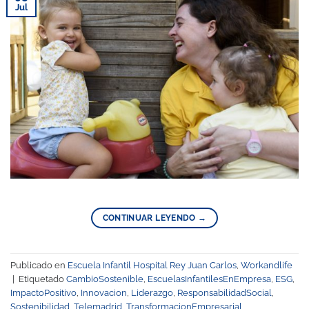
Jul
CONTINUAR LEYENDO
→
Publicado en
Escuela Infantil Hospital Rey Juan Carlos
,
Workandlife
|
Etiquetado
CambioSostenible
,
EscuelasInfantilesEnEmpresa
,
ESG
,
ImpactoPositivo
,
Innovacion
,
Liderazgo
,
ResponsabilidadSocial
,
Sostenibilidad
,
Telemadrid
,
TransformacionEmpresarial