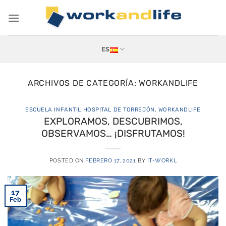
Saltar
al
contenido
ES
ARCHIVOS DE CATEGORÍA:
WORKANDLIFE
ESCUELA INFANTIL HOSPITAL DE TORREJÓN
,
WORKANDLIFE
EXPLORAMOS, DESCUBRIMOS,
OBSERVAMOS… ¡DISFRUTAMOS!
POSTED ON
FEBRERO 17, 2021
BY
IT-WORKL
17
Feb