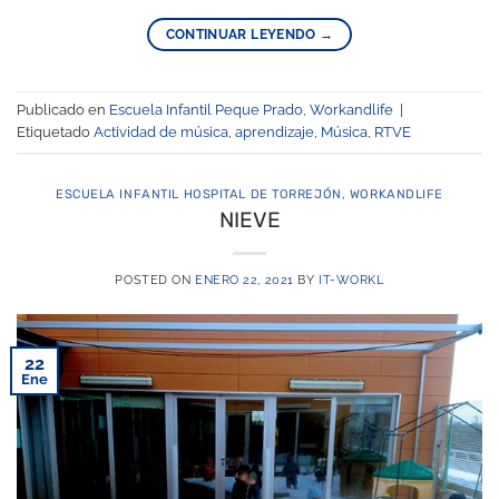
CONTINUAR LEYENDO
→
Publicado en
Escuela Infantil Peque Prado
,
Workandlife
|
Etiquetado
Actividad de música
,
aprendizaje
,
Música
,
RTVE
ESCUELA INFANTIL HOSPITAL DE TORREJÓN
,
WORKANDLIFE
NIEVE
POSTED ON
ENERO 22, 2021
BY
IT-WORKL
22
Ene