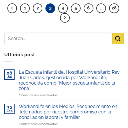
1
2
3
4
5
6
…
28
Ultimos post
La Escuela Infantil del Hospital Universitario Rey
08
Jul
Juan Carlos, gestionada por WorkandLife,
reconocida como “Mejor escuela infantil de la
zona”
en
Comentarios desactivados
La
Escuela
Workandlife en los Medios: Reconocimiento en
30
Infantil
Sep
Telemadrid por nuestro compromiso con la
del
conciliación laboral y familiar
Hospital
en
Comentarios desactivados
Universitario