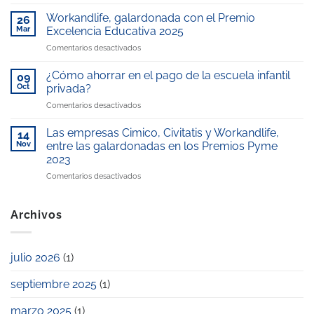
Workandlife
Rey
en
Juan
Workandlife, galardonada con el Premio
26
los
Carlos,
Mar
Excelencia Educativa 2025
Medios:
gestionada
en
Comentarios desactivados
Reconocimiento
por
Workandlife,
en
WorkandLife,
galardonada
Telemadrid
¿Cómo ahorrar en el pago de la escuela infantil
reconocida
09
con
por
como
Oct
privada?
el
nuestro
“Mejor
en
Comentarios desactivados
Premio
compromiso
escuela
¿Cómo
Excelencia
con
infantil
ahorrar
Educativa
Las empresas Cimico, Civitatis y Workandlife,
la
14
de
en
2025
Nov
entre las galardonadas en los Premios Pyme
conciliación
la
el
laboral
zona”
2023
pago
y
en
Comentarios desactivados
de
familiar
Las
la
empresas
escuela
Cimico,
infantil
Archivos
Civitatis
privada?
y
Workandlife,
julio 2026
(1)
entre
las
septiembre 2025
(1)
galardonadas
en
los
marzo 2025
(1)