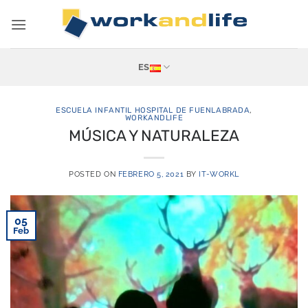
Saltar
al
contenido
ES
ESCUELA INFANTIL HOSPITAL DE FUENLABRADA
,
WORKANDLIFE
MÚSICA Y NATURALEZA
POSTED ON
FEBRERO 5, 2021
BY
IT-WORKL
05
Feb