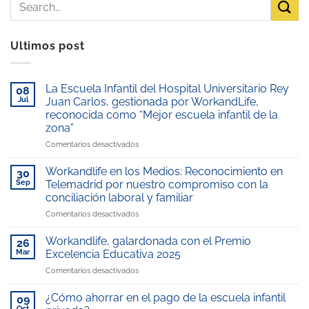
Ultimos post
La Escuela Infantil del Hospital Universitario Rey
08
Jul
Juan Carlos, gestionada por WorkandLife,
reconocida como “Mejor escuela infantil de la
zona”
en
Comentarios desactivados
La
Escuela
Workandlife en los Medios: Reconocimiento en
30
Infantil
Sep
Telemadrid por nuestro compromiso con la
del
conciliación laboral y familiar
Hospital
en
Comentarios desactivados
Universitario
Workandlife
Rey
en
Juan
Workandlife, galardonada con el Premio
26
los
Carlos,
Mar
Excelencia Educativa 2025
Medios:
gestionada
en
Comentarios desactivados
Reconocimiento
por
Workandlife,
en
WorkandLife,
galardonada
Telemadrid
¿Cómo ahorrar en el pago de la escuela infantil
reconocida
09
con
por
como
Oct