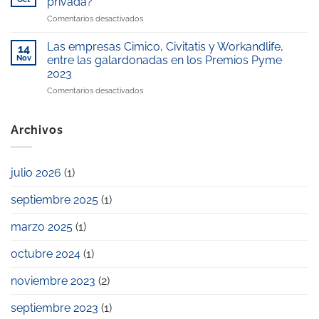
privada?
el
nuestro
“Mejor
en
Comentarios desactivados
Premio
compromiso
escuela
¿Cómo
Excelencia
con
infantil
ahorrar
Educativa
Las empresas Cimico, Civitatis y Workandlife,
la
14
de
en
2025
Nov
entre las galardonadas en los Premios Pyme
conciliación
la
el
laboral
zona”
2023
pago
y
en
Comentarios desactivados
de
familiar
Las
la
empresas
escuela
Cimico,
infantil
Archivos
Civitatis
privada?
y
Workandlife,
julio 2026
(1)
entre
las
septiembre 2025
(1)
galardonadas
en
los
marzo 2025
(1)
Premios
Pyme
octubre 2024
(1)
2023
noviembre 2023
(2)
septiembre 2023
(1)