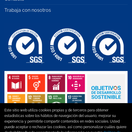
Trabaja con nosotros
Este sitio web utiliza cookies propias y de terceros para obtener
estadísticas sobre los hábitos de navegación del usuario, mejorar su
experiencia y permitirle compartir contenidos en redes sociales. Usted
puede aceptar o rechazar las cookies, así como personalizar cuáles quiere
Aviso legal
|
Política de privacidad
|
Política de cookies
|
Política