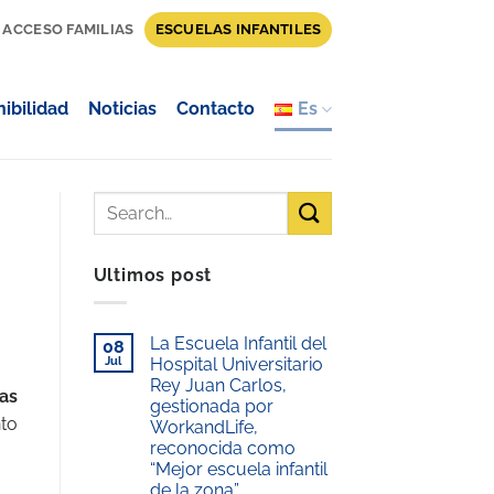
ACCESO FAMILIAS
ESCUELAS INFANTILES
ibilidad
Noticias
Contacto
Es
Ultimos post
La Escuela Infantil del
08
Jul
Hospital Universitario
o
Rey Juan Carlos,
Las
gestionada por
nto
WorkandLife,
reconocida como
“Mejor escuela infantil
de la zona”