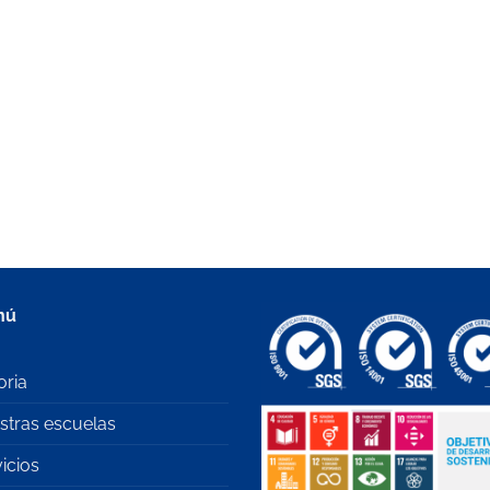
nú
oria
stras escuelas
icios