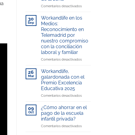
na
en
Comentarios desactivados
La
Escuela
Workandlife en los
30
Infantil
Sep
Medios:
del
Reconocimiento en
Hospital
Telemadrid por
Universitario
nuestro compromiso
Rey
con la conciliación
Juan
laboral y familiar
Carlos,
gestionada
en
Comentarios desactivados
por
Workandlife
WorkandLife,
en
Workandlife,
26
reconocida
los
Mar
galardonada con el
como
Medios:
Premio Excelencia
“Mejor
Reconocimiento
Educativa 2025
escuela
en
infantil
Telemadrid
en
Comentarios desactivados
de
por
Workandlife,
la
nuestro
galardonada
¿Cómo ahorrar en el
09
zona”
compromiso
con
Oct
pago de la escuela
con
el
infantil privada?
la
Premio
conciliación
en
Comentarios desactivados
Excelencia
laboral
¿Cómo
Educativa