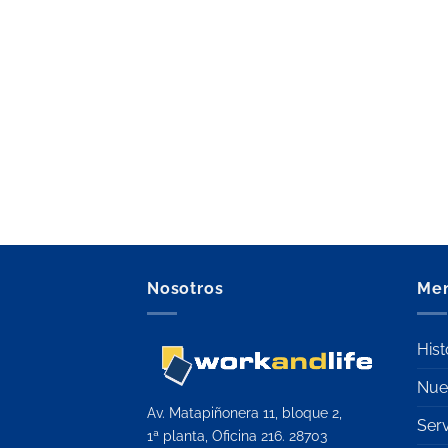
Nosotros
Me
Hist
Nue
Av. Matapiñonera 11, bloque 2,
Serv
1ª planta, Oficina 216. 28703