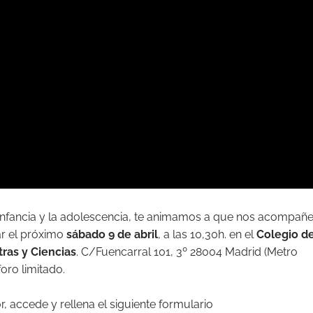
 infancia y la adolescencia, te animamos a que nos acompañ
ar el próximo
sábado 9 de abril
, a las 10,30h. en el
Colegio d
tras y Ciencias
. C/Fuencarral 101, 3º 28004 Madrid (Metro
foro limitado.
or, accede y rellena el siguiente formulario