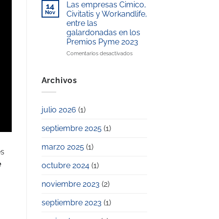
y
ahorrar
2025
Las empresas Cimico,
14
familiar
en
Nov
Civitatis y Workandlife,
el
entre las
pago
galardonadas en los
de
Premios Pyme 2023
la
escuela
en
Comentarios desactivados
infantil
Las
privada?
empresas
Cimico,
Archivos
Civitatis
y
Workandlife,
julio 2026
(1)
entre
las
septiembre 2025
(1)
galardonadas
en
los
marzo 2025
(1)
es
Premios
Pyme
e
octubre 2024
(1)
2023
noviembre 2023
(2)
septiembre 2023
(1)