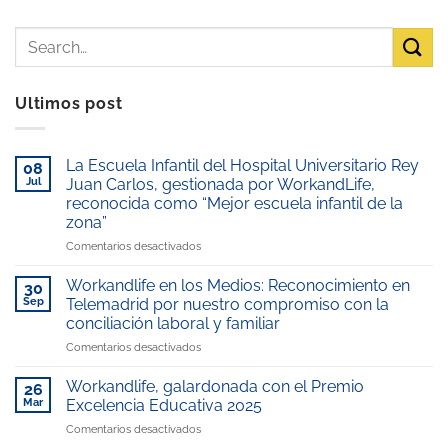
Ultimos post
La Escuela Infantil del Hospital Universitario Rey
08
Jul
Juan Carlos, gestionada por WorkandLife,
reconocida como “Mejor escuela infantil de la
zona”
en
Comentarios desactivados
La
Escuela
Workandlife en los Medios: Reconocimiento en
30
Infantil
Sep
Telemadrid por nuestro compromiso con la
del
conciliación laboral y familiar
Hospital
en
Comentarios desactivados
Universitario
Workandlife
Rey
en
Juan
Workandlife, galardonada con el Premio
26
los
Carlos,
Mar
Excelencia Educativa 2025
Medios:
gestionada
en
Comentarios desactivados
Reconocimiento
por
Workandlife,
en