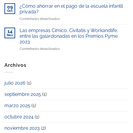
WorkandLife,
galardonada
Telemadrid
¿Cómo ahorrar en el pago de la escuela infantil
reconocida
09
con
por
como
Oct
privada?
el
nuestro
“Mejor
en
Comentarios desactivados
Premio
compromiso
escuela
¿Cómo
Excelencia
con
infantil
ahorrar
Educativa
Las empresas Cimico, Civitatis y Workandlife,
la
14
de
en
2025
Nov
entre las galardonadas en los Premios Pyme
conciliación
la
el
laboral
zona”
2023
pago
y
en
Comentarios desactivados
de
familiar
Las
la
empresas
escuela
Cimico,
infantil
Archivos
Civitatis
privada?
y
Workandlife,
julio 2026
(1)
entre
las
septiembre 2025
(1)
galardonadas
en
los
marzo 2025
(1)
Premios
Pyme
octubre 2024
(1)
2023
noviembre 2023
(2)