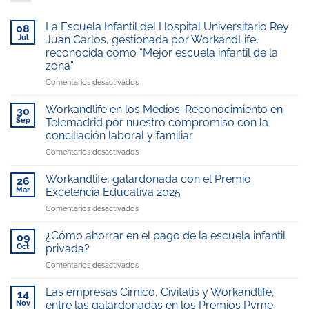
La Escuela Infantil del Hospital Universitario Rey
08
Jul
Juan Carlos, gestionada por WorkandLife,
reconocida como “Mejor escuela infantil de la
zona”
en
Comentarios desactivados
La
Escuela
Workandlife en los Medios: Reconocimiento en
30
Infantil
Sep
Telemadrid por nuestro compromiso con la
del
conciliación laboral y familiar
Hospital
en
Comentarios desactivados
Universitario
Workandlife
Rey
en
Juan
Workandlife, galardonada con el Premio
26
los
Carlos,
Mar
Excelencia Educativa 2025
Medios:
gestionada
en
Comentarios desactivados
Reconocimiento
por
Workandlife,
en
WorkandLife,
galardonada
Telemadrid
¿Cómo ahorrar en el pago de la escuela infantil
reconocida
09
con
por
como
Oct
privada?
el
nuestro
“Mejor
en
Comentarios desactivados
Premio
compromiso
escuela
¿Cómo
Excelencia
con
infantil
ahorrar
Educativa
Las empresas Cimico, Civitatis y Workandlife,
la
14
de
en
2025
Nov
entre las galardonadas en los Premios Pyme
conciliación
la