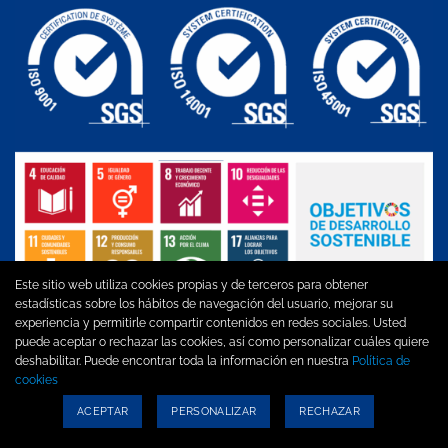
Este sitio web utiliza cookies propias y de terceros para obtener
estadísticas sobre los hábitos de navegación del usuario, mejorar su
experiencia y permitirle compartir contenidos en redes sociales. Usted
puede aceptar o rechazar las cookies, así como personalizar cuáles quiere
Aviso legal
|
Política de privacidad
|
Política de cookies
|
Política
deshabilitar. Puede encontrar toda la información en nuestra
Política de
de Calidad, MA y SST
cookies
ACEPTAR
PERSONALIZAR
RECHAZAR
Copyright 2026 ©
Diseño La Incubadora Creativa