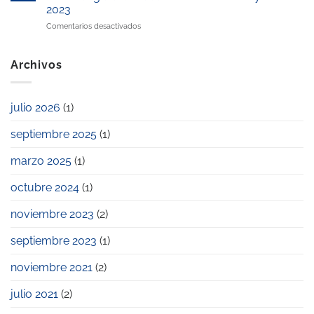
el
laboral
zona”
2023
pago
y
en
Comentarios desactivados
de
familiar
Las
la
empresas
escuela
Cimico,
infantil
Archivos
Civitatis
privada?
y
Workandlife,
julio 2026
(1)
entre
las
septiembre 2025
(1)
galardonadas
en
los
marzo 2025
(1)
Premios
Pyme
octubre 2024
(1)
2023
noviembre 2023
(2)
septiembre 2023
(1)
noviembre 2021
(2)
julio 2021
(2)