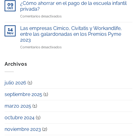
galardonada
Telemadrid
¿Cómo ahorrar en el pago de la escuela infantil
reconocida
09
con
por
como
Oct
privada?
el
nuestro
“Mejor
en
Comentarios desactivados
Premio
compromiso
escuela
¿Cómo
Excelencia
con
infantil
ahorrar
Educativa
Las empresas Cimico, Civitatis y Workandlife,
la
14
de
en
2025
Nov
entre las galardonadas en los Premios Pyme
conciliación
la
el
laboral
zona”
2023
pago
y
en
Comentarios desactivados
de
familiar
Las
la
empresas
escuela
Cimico,
infantil
Archivos
Civitatis
privada?
y
Workandlife,
julio 2026
(1)
entre
las
septiembre 2025
(1)
galardonadas
en
los
marzo 2025
(1)
Premios
Pyme
octubre 2024
(1)
2023
noviembre 2023
(2)