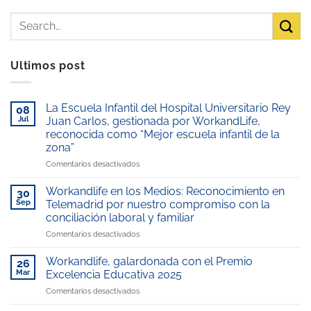
Ultimos post
La Escuela Infantil del Hospital Universitario Rey
08
Jul
Juan Carlos, gestionada por WorkandLife,
reconocida como “Mejor escuela infantil de la
zona”
en
Comentarios desactivados
La
Escuela
Workandlife en los Medios: Reconocimiento en
30
Infantil
Sep
Telemadrid por nuestro compromiso con la
del
conciliación laboral y familiar
Hospital
en
Comentarios desactivados
Universitario
Workandlife
Rey
en
Juan
Workandlife, galardonada con el Premio
26
los
Carlos,
Mar
Excelencia Educativa 2025
Medios:
gestionada
en
Comentarios desactivados
Reconocimiento
por
Workandlife,
en
WorkandLife,