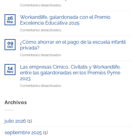
Hospital
en
Comentarios desactivados
Universitario
Workandlife
Rey
en
Juan
Workandlife, galardonada con el Premio
26
los
Carlos,
Mar
Excelencia Educativa 2025
Medios:
gestionada
en
Comentarios desactivados
Reconocimiento
por
Workandlife,
en
WorkandLife,
galardonada
Telemadrid
¿Cómo ahorrar en el pago de la escuela infantil
reconocida
09
con
por
como
Oct
privada?
el
nuestro
“Mejor
en
Comentarios desactivados
Premio
compromiso
escuela
¿Cómo
Excelencia
con
infantil
ahorrar
Educativa
Las empresas Cimico, Civitatis y Workandlife,
la
14
de
en
2025
Nov
entre las galardonadas en los Premios Pyme
conciliación
la
el
laboral
zona”
2023
pago
y
en
Comentarios desactivados
de
familiar
Las
la
empresas
escuela
Cimico,
infantil
Archivos
Civitatis
privada?
y
Workandlife,
julio 2026
(1)
entre
las
septiembre 2025
(1)
galardonadas