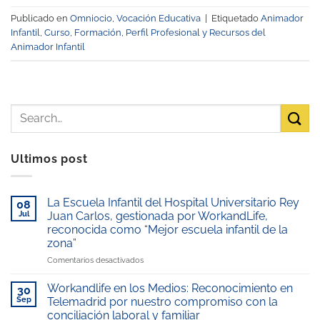
Publicado en
Omniocio
,
Vocación Educativa
|
Etiquetado
Animador
Infantil
,
Curso
,
Formación
,
Perfil Profesional y Recursos del
Animador Infantil
Ultimos post
La Escuela Infantil del Hospital Universitario Rey
08
Jul
Juan Carlos, gestionada por WorkandLife,
reconocida como “Mejor escuela infantil de la
zona”
en
Comentarios desactivados
La
Escuela
Workandlife en los Medios: Reconocimiento en
30
Infantil
Sep
Telemadrid por nuestro compromiso con la
del
conciliación laboral y familiar