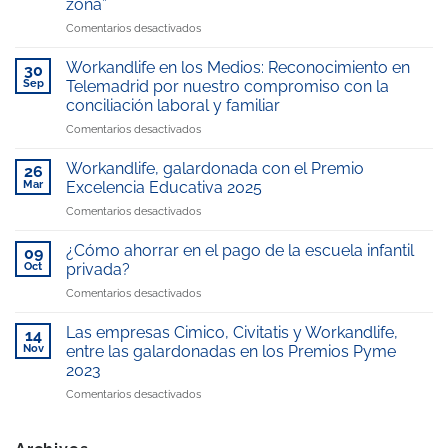
zona”
en
Comentarios desactivados
La
Escuela
Workandlife en los Medios: Reconocimiento en
30
Infantil
Sep
Telemadrid por nuestro compromiso con la
del
conciliación laboral y familiar
Hospital
en
Comentarios desactivados
Universitario
Workandlife
Rey
en
Juan
Workandlife, galardonada con el Premio
26
los
Carlos,
Mar
Excelencia Educativa 2025
Medios:
gestionada
en
Comentarios desactivados
Reconocimiento
por
Workandlife,
en
WorkandLife,
galardonada
Telemadrid
¿Cómo ahorrar en el pago de la escuela infantil
reconocida
09
con
por
como
Oct
privada?
el
nuestro
“Mejor
en
Comentarios desactivados
Premio
compromiso
escuela
¿Cómo
Excelencia
con
infantil
ahorrar
Educativa
Las empresas Cimico, Civitatis y Workandlife,
la
14
de
en
2025
Nov
entre las galardonadas en los Premios Pyme
conciliación
la
el
laboral
zona”
2023
pago
y
en
Comentarios desactivados
de
familiar
Las
la
empresas
escuela
Cimico,
infantil