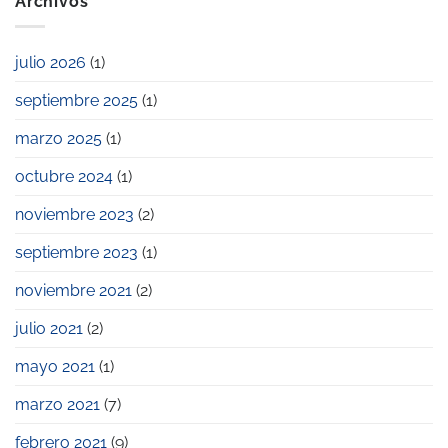
Archivos
Civitatis
privada?
y
Workandlife,
julio 2026
(1)
entre
las
septiembre 2025
(1)
galardonadas
en
los
marzo 2025
(1)
Premios
Pyme
octubre 2024
(1)
2023
noviembre 2023
(2)
septiembre 2023
(1)
noviembre 2021
(2)
julio 2021
(2)
mayo 2021
(1)
marzo 2021
(7)
febrero 2021
(9)