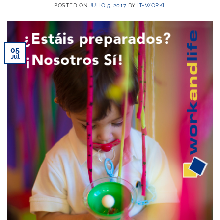
POSTED ON
JULIO 5, 2017
BY
IT-WORKL
05
Jul