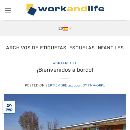
Saltar
al
contenido
ES
ARCHIVOS DE ETIQUETAS:
ESCUELAS INFANTILES
WORKANDLIFE
¡Bienvenidos a bordo!
POSTED ON
SEPTIEMBRE 29, 2023
BY
IT-WORKL
29
Sep