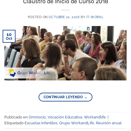
Claustro de Inicio de Curso 2018
POSTED ON
OCTUBRE 10, 2018
BY
IT-WORKL
10
Oct
CONTINUAR LEYENDO
→
Publicado en
Omniocio
,
Vocación Educativa
,
Workandlife
|
Etiquetado
Escuelas Infantiles
,
Grupo WorkandLife
,
Reunión anual