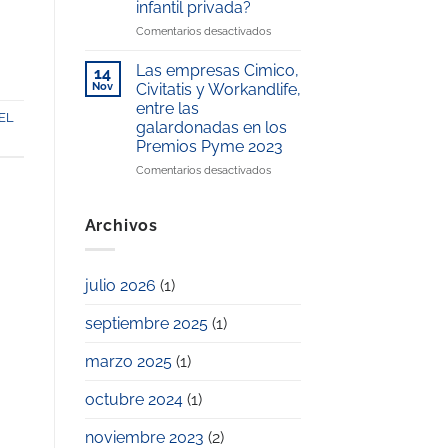
infantil privada?
la
Premio
conciliación
en
Comentarios desactivados
Excelencia
laboral
¿Cómo
Educativa
y
ahorrar
2025
Las empresas Cimico,
14
familiar
en
Nov
Civitatis y Workandlife,
el
entre las
pago
EL
galardonadas en los
de
Premios Pyme 2023
la
escuela
en
Comentarios desactivados
infantil
Las
privada?
empresas
Cimico,
Archivos
Civitatis
y
Workandlife,
julio 2026
(1)
entre
las
septiembre 2025
(1)
galardonadas
en
los
marzo 2025
(1)
Premios
Pyme
octubre 2024
(1)
2023
noviembre 2023
(2)