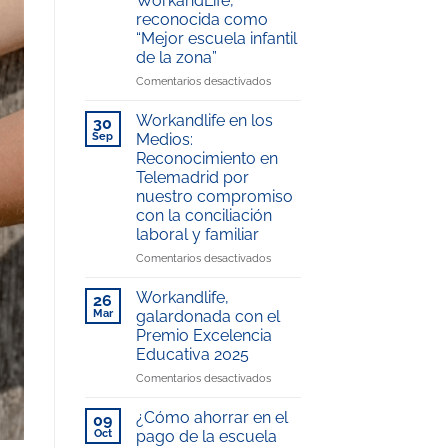
WorkandLife,
reconocida como
“Mejor escuela infantil
de la zona”
en
Comentarios desactivados
La
Escuela
Workandlife en los
30
Infantil
Sep
Medios:
del
Reconocimiento en
Hospital
Telemadrid por
Universitario
nuestro compromiso
Rey
con la conciliación
Juan
laboral y familiar
Carlos,
gestionada
en
Comentarios desactivados
por
Workandlife
WorkandLife,
en
Workandlife,
26
reconocida
los
Mar
galardonada con el
como
Medios:
Premio Excelencia
“Mejor
Reconocimiento
Educativa 2025
escuela
en
infantil
Telemadrid
en
Comentarios desactivados
de
por
Workandlife,
la
nuestro
galardonada
¿Cómo ahorrar en el
09
zona”
compromiso
con
Oct
pago de la escuela
con
el