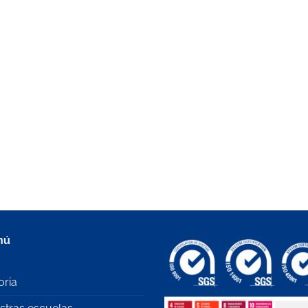
nú
oria