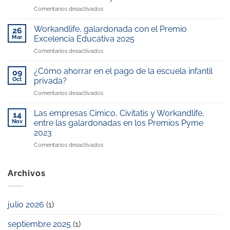
Hospital
en
Comentarios desactivados
Universitario
Workandlife
Rey
en
Juan
Workandlife, galardonada con el Premio
26
los
Carlos,
Mar
Excelencia Educativa 2025
Medios:
gestionada
en
Comentarios desactivados
Reconocimiento
por
Workandlife,
en
WorkandLife,
galardonada
Telemadrid
¿Cómo ahorrar en el pago de la escuela infantil
reconocida
09
con
por
como
Oct
privada?
el
nuestro
“Mejor
en
Comentarios desactivados
Premio
compromiso
escuela
¿Cómo
Excelencia
con
infantil
ahorrar
Educativa
Las empresas Cimico, Civitatis y Workandlife,
la
14
de
en
2025
Nov
entre las galardonadas en los Premios Pyme
conciliación
la
el
laboral
zona”
2023
pago
y
en
Comentarios desactivados
de
familiar
Las
la
empresas
escuela
Cimico,
infantil
Archivos
Civitatis
privada?
y
Workandlife,
julio 2026
(1)
entre
las
septiembre 2025
(1)
galardonadas