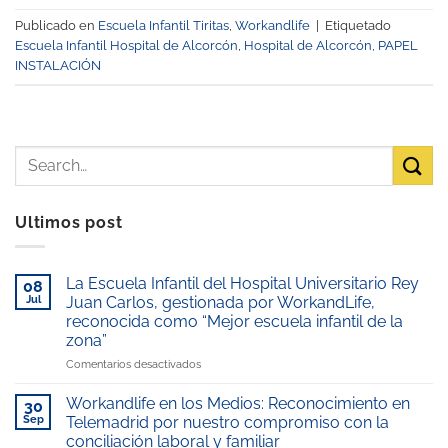
Publicado en
Escuela Infantil Tiritas
,
Workandlife
|
Etiquetado
Escuela Infantil Hospital de Alcorcón
,
Hospital de Alcorcón
,
PAPEL
INSTALACIÓN
Ultimos post
La Escuela Infantil del Hospital Universitario Rey
08
Jul
Juan Carlos, gestionada por WorkandLife,
reconocida como “Mejor escuela infantil de la
zona”
en
Comentarios desactivados
La
Escuela
Workandlife en los Medios: Reconocimiento en
30
Infantil
Sep
Telemadrid por nuestro compromiso con la
del
conciliación laboral y familiar