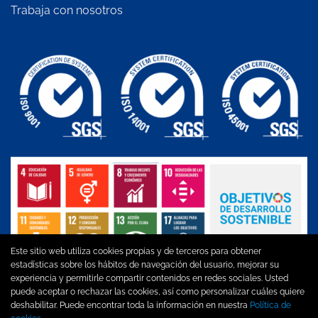
Trabaja con nosotros
Este sitio web utiliza cookies propias y de terceros para obtener
estadísticas sobre los hábitos de navegación del usuario, mejorar su
experiencia y permitirle compartir contenidos en redes sociales. Usted
puede aceptar o rechazar las cookies, así como personalizar cuáles quiere
Aviso legal
|
Política de privacidad
|
Política de cookies
|
Política
deshabilitar. Puede encontrar toda la información en nuestra
Política de
de Calidad, MA y SST