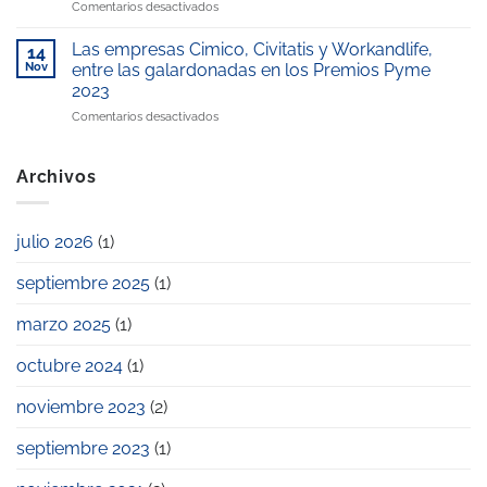
en
Comentarios desactivados
Premio
compromiso
escuela
¿Cómo
Excelencia
con
infantil
ahorrar
Educativa
Las empresas Cimico, Civitatis y Workandlife,
la
14
de
en
2025
Nov
entre las galardonadas en los Premios Pyme
conciliación
la
el
laboral
zona”
2023
pago
y
en
Comentarios desactivados
de
familiar
Las
la
empresas
escuela
Cimico,
infantil
Archivos
Civitatis
privada?
y
Workandlife,
julio 2026
(1)
entre
las
septiembre 2025
(1)
galardonadas
en
los
marzo 2025
(1)
Premios
Pyme
octubre 2024
(1)
2023
noviembre 2023
(2)
septiembre 2023
(1)