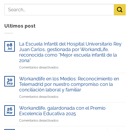
Ultimos post
La Escuela Infantil del Hospital Universitario Rey
08
Jul
Juan Carlos, gestionada por WorkandLife,
reconocida como “Mejor escuela infantil de la
zona”
en
Comentarios desactivados
La
Escuela
Workandlife en los Medios: Reconocimiento en
30
Infantil
Sep
Telemadrid por nuestro compromiso con la
del
conciliación laboral y familiar
Hospital
en
Comentarios desactivados
Universitario
Workandlife
Rey
en
Juan
Workandlife, galardonada con el Premio
26
los
Carlos,
Mar
Excelencia Educativa 2025
Medios:
gestionada
en
Comentarios desactivados
Reconocimiento
por
Workandlife,
en
WorkandLife,
galardonada