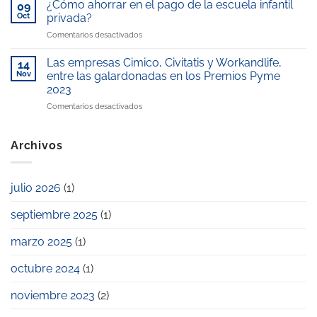
Telemadrid
¿Cómo ahorrar en el pago de la escuela infantil
reconocida
09
con
por
como
Oct
privada?
el
nuestro
“Mejor
en
Comentarios desactivados
Premio
compromiso
escuela
¿Cómo
Excelencia
con
infantil
ahorrar
Educativa
Las empresas Cimico, Civitatis y Workandlife,
la
14
de
en
2025
Nov
entre las galardonadas en los Premios Pyme
conciliación
la
el
laboral
zona”
2023
pago
y
en
Comentarios desactivados
de
familiar
Las
la
empresas
escuela
Cimico,
infantil
Archivos
Civitatis
privada?
y
Workandlife,
julio 2026
(1)
entre
las
septiembre 2025
(1)
galardonadas
en
los
marzo 2025
(1)
Premios
Pyme
octubre 2024
(1)
2023
noviembre 2023
(2)