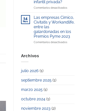
infantil privada?
la
Premio
conciliación
en
Comentarios desactivados
Excelencia
laboral
¿Cómo
Educativa
y
ahorrar
2025
Las empresas Cimico,
14
familiar
en
Nov
Civitatis y Workandlife,
el
entre las
pago
galardonadas en los
de
Premios Pyme 2023
la
escuela
en
Comentarios desactivados
infantil
Las
privada?
empresas
Cimico,
Archivos
Civitatis
y
Workandlife,
julio 2026
(1)
entre
las
septiembre 2025
(1)
galardonadas
en
los
marzo 2025
(1)
Premios
Pyme
octubre 2024
(1)
2023
noviembre 2023
(2)