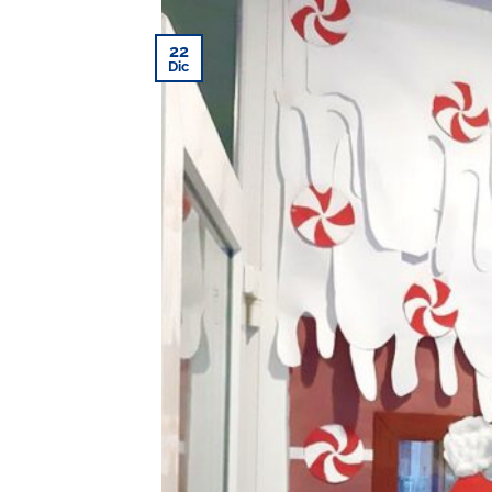
22
Dic