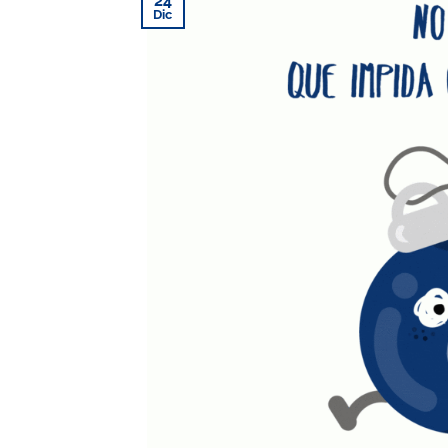
24
Dic