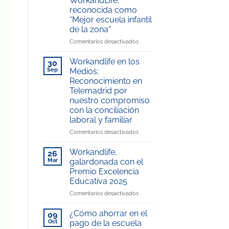
WorkandLife,
reconocida como
“Mejor escuela infantil
de la zona”
en
Comentarios desactivados
La
Escuela
Workandlife en los
30
Infantil
Sep
Medios:
del
Reconocimiento en
Hospital
Telemadrid por
Universitario
nuestro compromiso
Rey
con la conciliación
Juan
laboral y familiar
Carlos,
gestionada
en
Comentarios desactivados
por
Workandlife
WorkandLife,
en
Workandlife,
26
reconocida
los
Mar
galardonada con el
como
Medios:
Premio Excelencia
“Mejor
Reconocimiento
Educativa 2025
escuela
en
infantil
Telemadrid
en
Comentarios desactivados
de
por
Workandlife,
la
nuestro
galardonada
¿Cómo ahorrar en el
09
zona”
compromiso
con
Oct
pago de la escuela
con
el