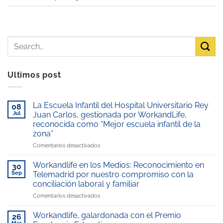
Ultimos post
La Escuela Infantil del Hospital Universitario Rey
08
Jul
Juan Carlos, gestionada por WorkandLife,
reconocida como “Mejor escuela infantil de la
zona”
en
Comentarios desactivados
La
Escuela
Workandlife en los Medios: Reconocimiento en
30
Infantil
Sep
Telemadrid por nuestro compromiso con la
del
conciliación laboral y familiar
Hospital
en
Comentarios desactivados
Universitario
Workandlife
Rey
en
Juan
Workandlife, galardonada con el Premio
26
los
Carlos,