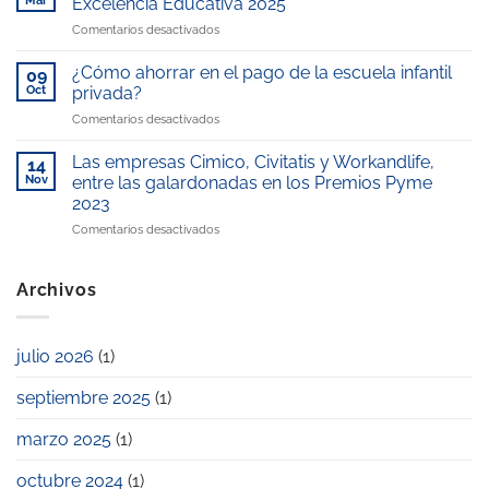
Mar
Excelencia Educativa 2025
Medios:
gestionada
en
Comentarios desactivados
Reconocimiento
por
Workandlife,
en
WorkandLife,
galardonada
Telemadrid
¿Cómo ahorrar en el pago de la escuela infantil
reconocida
09
con
por
como
Oct
privada?
el
nuestro
“Mejor
en
Comentarios desactivados
Premio
compromiso
escuela
¿Cómo
Excelencia
con
infantil
ahorrar
Educativa
Las empresas Cimico, Civitatis y Workandlife,
la
14
de
en
2025
Nov
entre las galardonadas en los Premios Pyme
conciliación
la
el
laboral
zona”
2023
pago
y
en
Comentarios desactivados
de
familiar
Las
la
empresas
escuela
Cimico,
infantil
Archivos
Civitatis
privada?
y
Workandlife,
julio 2026
(1)
entre
las
septiembre 2025
(1)
galardonadas
en
los
marzo 2025
(1)
Premios
Pyme
octubre 2024
(1)
2023