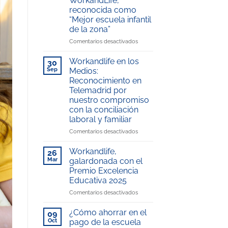
WorkandLife,
reconocida como
“Mejor escuela infantil
de la zona”
en
Comentarios desactivados
La
Escuela
Workandlife en los
30
Infantil
Sep
Medios:
del
Reconocimiento en
Hospital
Telemadrid por
Universitario
nuestro compromiso
Rey
con la conciliación
Juan
laboral y familiar
Carlos,
gestionada
en
Comentarios desactivados
por
Workandlife
WorkandLife,
en
Workandlife,
26
reconocida
los
Mar
galardonada con el
como
Medios:
Premio Excelencia
“Mejor
Reconocimiento
Educativa 2025
escuela
en
infantil
Telemadrid
en
Comentarios desactivados
de
por
Workandlife,
la
nuestro
galardonada
¿Cómo ahorrar en el
09
zona”
compromiso
con
Oct
pago de la escuela
con
el