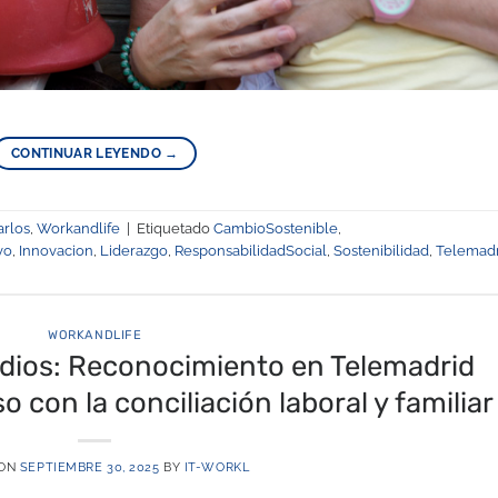
CONTINUAR LEYENDO
→
arlos
,
Workandlife
|
Etiquetado
CambioSostenible
,
vo
,
Innovacion
,
Liderazgo
,
ResponsabilidadSocial
,
Sostenibilidad
,
Telemadr
WORKANDLIFE
edios: Reconocimiento en Telemadrid
con la conciliación laboral y familiar
 ON
SEPTIEMBRE 30, 2025
BY
IT-WORKL