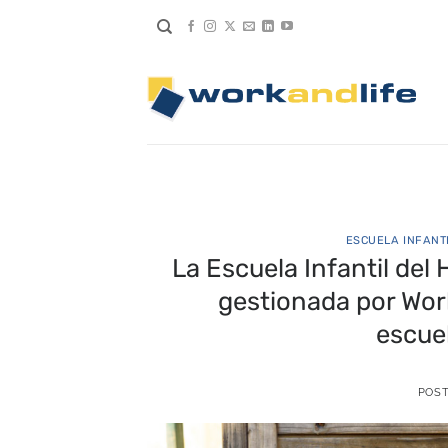
Saltar
al
contenido
ESCUELA INFANT
La Escuela Infantil del 
gestionada por Wor
escuel
POS