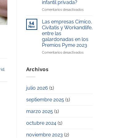
infantil privada?
la
Premio
conciliación
en
Comentarios desactivados
Excelencia
laboral
¿Cómo
Educativa
y
ahorrar
2025
Las empresas Cimico,
14
familiar
en
Nov
Civitatis y Workandlife,
el
entre las
pago
galardonadas en los
de
Premios Pyme 2023
la
escuela
en
Comentarios desactivados
infantil
Las
privada?
empresas
Cimico,
Archivos
id
,
Civitatis
y
Workandlife,
julio 2026
(1)
entre
las
septiembre 2025
(1)
galardonadas
en
los
marzo 2025
(1)
Premios
Pyme
octubre 2024
(1)
2023
noviembre 2023
(2)