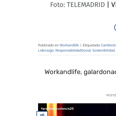
Publicado en
Workandlife
|
Etiquetado
CambioSo
Liderazgo
,
ResponsabilidadSocial
,
Sostenibilidad
Workandlife, galardona
POST
26