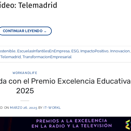
CONTINUAR LEYENDO
→
stenible
,
EscuelasInfantilesEnEmpresa
,
ESG
,
ImpactoPositivo
,
Innovacion
,
,
Telemadrid
,
TransformacionEmpresarial
WORKANDLIFE
da con el Premio Excelencia Educativa
2025
ED ON
MARZO 26, 2025
BY
IT-WORKL